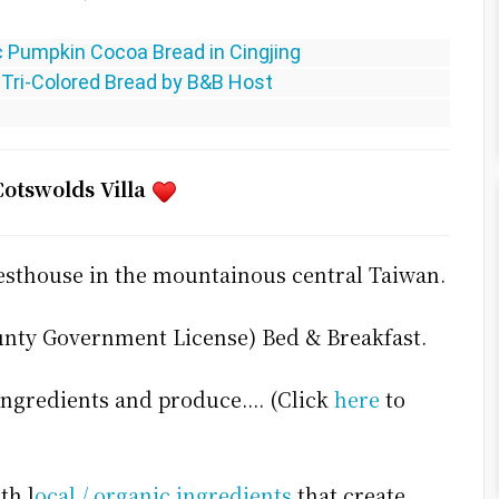
pkin Cocoa Bread in Cingjing
Colored Bread by B&B Host
Cotswolds Villa
uesthouse in the mountainous central Taiwan.
unty Government License) Bed & Breakfast.
ngredients and produce.... (Click
here
to
th l
ocal / organic ingredients
that create