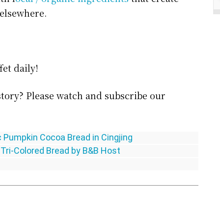
 elsewhere.
fet daily!
tory? Please watch and subscribe our
pkin Cocoa Bread in Cingjing
Colored Bread by B&B Host