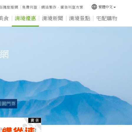
language
繁體中文
台灣旅遊網
免費刊登
網站製作‧廣告刊登方案
美食
清境優惠
清境新聞
清境景點
宅配購物
宿網
萌園門票