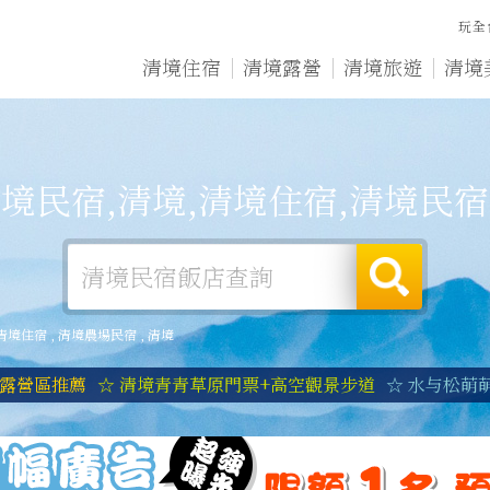
玩全
清境住宿
清境露營
清境旅遊
清境
境民宿,清境,清境住宿,清境民
清境住宿
,
清境農場民宿
,
清境
境露營區推薦
☆ 清境青青草原門票+高空觀景步道
☆ 水与松萌