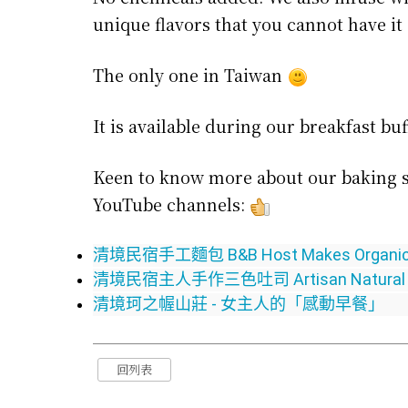
unique flavors that you cannot have it
The only one in Taiwan
It is available during our breakfast buf
Keen to know more about our baking s
YouTube channels:
清境民宿手工麵包 B&B Host Makes Organic Pum
清境民宿主人手作三色吐司 Artisan Natural Tri-
清境珂之幄山莊 - 女主人的「感動早餐」
回列表