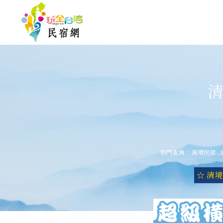
清
熱門查詢：
清境民宿
,
☆ 清