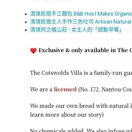
清境民宿手工麵包 B&B Host Makes Organic Pum
清境民宿主人手作三色吐司 Artisan Natural Tri-
清境珂之幄山莊 - 女主人的「感動早餐」
Exclusive & only available in The 
The Cotswolds Villa is a family-run g
We are a
licensed
(No. 172, Nantou Co
We made our own bread with natural i
learn more about our story)
No chemicals added. We also infuse wi