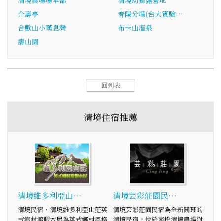
清境農場場本部
清境幼獅露營地
介壽亭
春陽分場(台大實驗…
合歡山小嘆息灣
布卡山溫泉
壽山園
回列表
清境住宿推薦
清境維多利亞山…
清境芸彩莊園民…
清境民宿‧清境維多利亞山莊英
清境芸彩莊園民宿為全新開幕的
式鄉村渡假木屋為英式鄉村風格
清境民宿，位於南投清境農場附