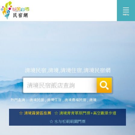
清境民宿,清境,清境住宿,清境民宿網
熱門查詢：
清境民宿
,
清境住宿
,
清境農場民宿
,
清境
☆ 清境露營區推薦
☆ 清境青青草原門票+高空觀景步道
☆ 水与松萌萌園門票