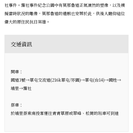
社事件。霧社事件紀念公園中有莫那魯道正氣凜然的塑像，以及模
擬當時狀況的雕像，莫那魯道的遺骸也安葬於此，供後人瞻仰這位
偉大的原住民抗日英雄。
交通資訊
開車：
國道3號→草屯交流道(216k草屯/芬園)→草屯(台14)→國姓→
埔里→霧社
搭車：
於埔里搭乘南投客運往青青草原或翠峰、松崗的班車可到達