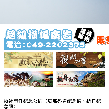
霧社事件紀念公園（莫那魯道紀念碑、抗日紀
念碑）