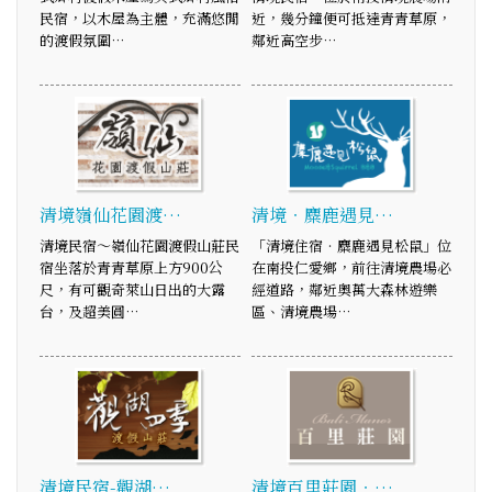
民宿，以木屋為主體，充滿悠閒
近，幾分鐘便可抵達青青草原，
的渡假氛圍…
鄰近高空步…
清境嶺仙花園渡…
清境‧麋鹿遇見…
清境民宿～嶺仙花園渡假山莊民
「清境住宿‧麋鹿遇見松鼠」位
宿坐落於青青草原上方900公
在南投仁愛鄉，前往清境農場必
尺，有可觀奇萊山日出的大露
經道路，鄰近奧萬大森林遊樂
台，及超美圓…
區、清境農場…
清境民宿-觀湖…
清境百里莊園‧…