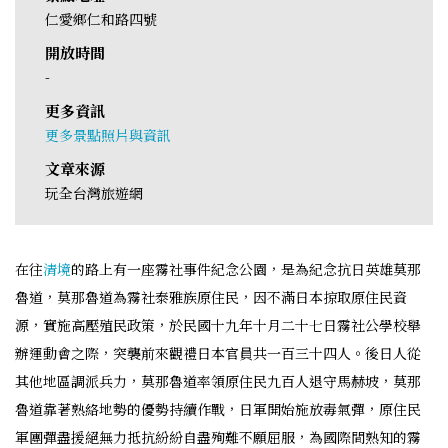
仁愛鄉仁和路四號
開放時間
-
更多資訊
更多景點照片與資訊
文章來源
玩全台灣旅遊網
在往
清境
的路上有一座霧社事件紀念公園，是為紀念抗日英雄莫那
魯道，莫那魯道為霧社泰雅族原住民，因不滿日本掠取原住民資
源，實施高壓殖民政策，於民國十九年十月二十七日霧社公學校舉
辦運動會之際，突襲前來觀禮日本官員共一百三十四人。後日人從
其他地區調派兵力，莫那魯道率領原住民九百人退守馬赫坡，莫那
魯道靠著熟絡地勢的優勢持續作戰，日軍開始施放毒氣彈，原住民
軍團彈盡援絕無力抵抗紛紛自盡殉難不願屈服，為國際間熟知的霧