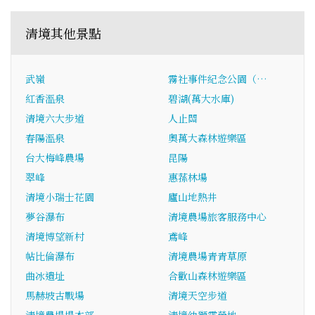
清境其他景點
武嶺
霧社事件紀念公園（…
紅香溫泉
碧湖(萬大水庫)
清境六大步道
人止關
春陽溫泉
奧萬大森林遊樂區
台大梅峰農場
昆陽
翠峰
惠蓀林場
清境小瑞士花園
廬山地熱井
夢谷瀑布
清境農場旅客服務中心
清境博望新村
鳶峰
帖比倫瀑布
清境農場青青草原
曲冰遺址
合歡山森林遊樂區
馬赫坡古戰場
清境天空步道