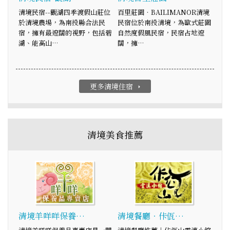
清境民宿--觀湖四季渡假山莊位
百里莊園‧BAILIMANOR清境
於清境農場，為南投縣合法民
民宿位於南投清境，為歐式莊園
宿，擁有最遼闊的視野，包括碧
自然度假風民宿，民宿占地遼
湖、能高山…
闊，擁…
更多清境住宿
arrow_right
清境美食推薦
清境羊咩咩保養…
清境餐廳‧佧佤…