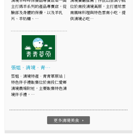
清境羊咩咩保養品專賣店是一間
清境餐廳推薦｜佧佤山雲滇小館
主打綿羊系列的產品專賣店，從
位於南投清境高原，主打道地雲
臉部及身體的保養，以及羊乳
南風味料理與特色雲南小吃，提
片、羊奶糖、…
供清境必吃…
張姐‧清境‧青…
張姐‧清境特產‧青青草原站│
特色伴手禮販售位於南投仁愛鄉
清境農場附近，主要販售特色清
境伴手禮，…
更多清境美食
arrow_right