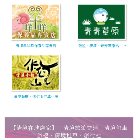
清境羊咩咩保養品專賣店
張姐‧清境‧青青草原站│…
清境餐廳‧佧佤山雲滇小館
【清境在地店家】‧清境旅遊交通‧清境包車
旅遊‧清境租車‧旅行社