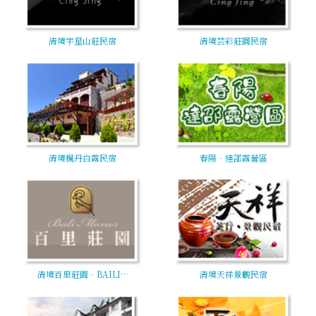
清境宇星山莊民宿
清境芸彩莊園民宿
清境楓丹白露民宿
春陽‧達邵露營區
清境百里莊園‧BAILI…
清境天祥景觀民宿