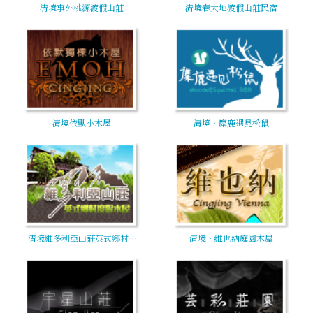
清境事外桃源渡假山莊
清境春大地渡假山莊民宿
清境依默小木屋
清境‧麋鹿遇見松鼠
清境維多利亞山莊英式鄉村…
清境‧維也納庭園木屋