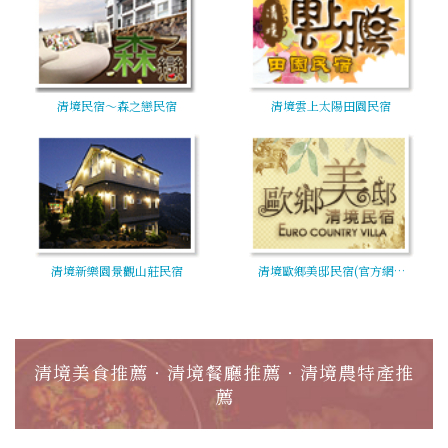
清境民宿～森之戀民宿
清境雲上太陽田園民宿
清境新樂園景觀山莊民宿
清境歐鄉美邸民宿(官方網…
清境美食推薦‧清境餐廳推薦‧清境農特產推
薦