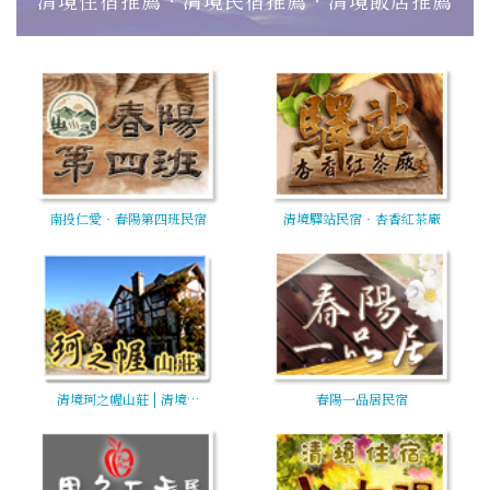
南投仁愛‧春陽第四班民宿
清境驛站民宿‧杏香紅茶廠
清境珂之幄山莊 | 清境…
春陽一品居民宿