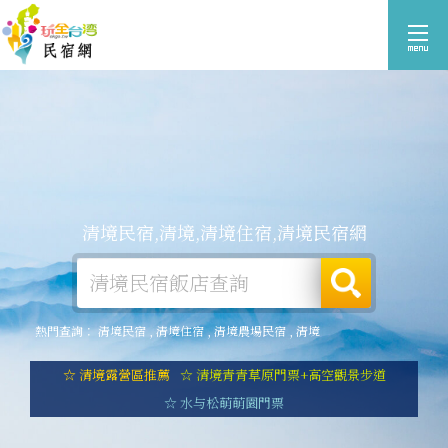
清境民宿,清境,清境住宿,清境民宿網
熱門查詢：
清境民宿
,
清境住宿
,
清境農場民宿
,
清境
☆ 清境露營區推薦
☆ 清境青青草原門票+高空觀景步道
☆ 水与松萌萌園門票