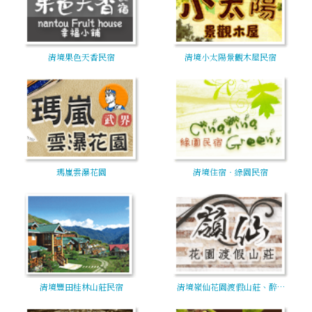
清境果色天香民宿
清境小太陽景觀木屋民宿
瑪嵐雲瀑花園
清境住宿‧綠園民宿
清境豐田桂林山莊民宿
清境嶺仙花園渡假山莊、醉…