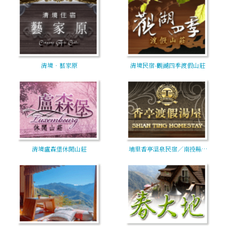
清境‧藝家原
清境民宿-觀湖四季渡假山莊
清境盧森堡休閒山莊
埔里香亭溫泉民宿／南投縣…