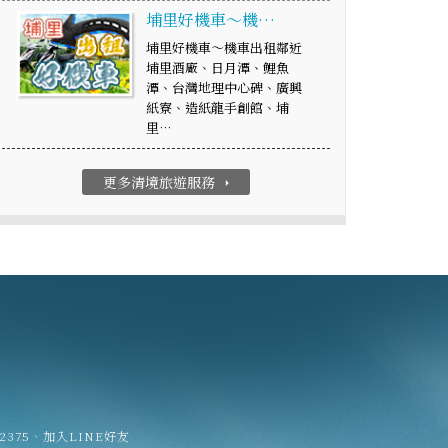
埔里好機車～機…
埔里好機車～機車出租鄰近
埔里酒廠、日月潭、鯉魚
潭、台灣地理中心碑、廣興
紙寮、造紙龍手創館、埔
里…
更多清境旅遊服務
arrow_right
02375
、
加入LINE好友