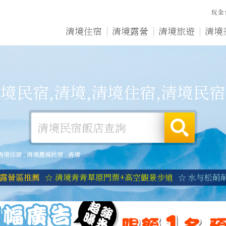
玩全
清境住宿
清境露營
清境旅遊
清境
境民宿,清境,清境住宿,清境民
清境住宿
,
清境農場民宿
,
清境
境露營區推薦
☆ 清境青青草原門票+高空觀景步道
☆ 水与松萌