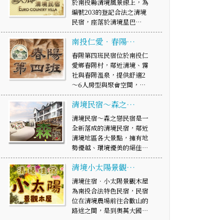
於南投縣清境風景線上，為
編號203的登記合法之清境
民宿，座落於清境星巴…
南投仁愛‧春陽…
春陽第四班民宿位於南投仁
愛鄉春陽村，鄰近清境、霧
社與春陽溫泉，提供舒適2
～6人房型與聚會空間，…
清境民宿～森之…
清境民宿～森之戀民宿是一
全新落成的清境民宿，鄰近
清境地區各大景點，擁有地
勢優越、環境優美的絕佳…
清境小太陽景觀…
清境住宿‧小太陽景觀木屋
為南投合法特色民宿，民宿
位在清境農場前往合歡山的
路途之間，是到奧萬大國…