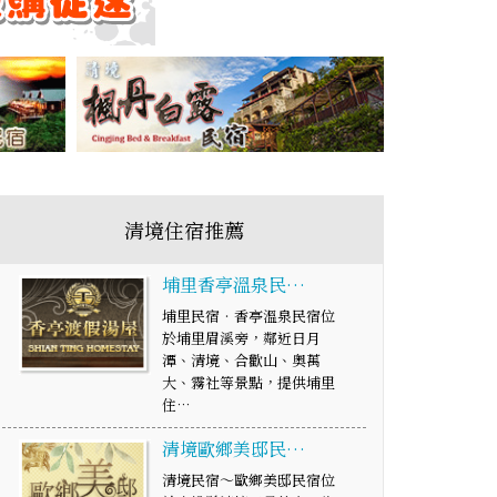
清境住宿推薦
埔里香亭溫泉民…
埔里民宿‧香亭溫泉民宿位
於埔里眉溪旁，鄰近日月
潭、清境、合歡山、奧萬
大、霧社等景點，提供埔里
住…
清境歐鄉美邸民…
清境民宿～歐鄉美邸民宿位