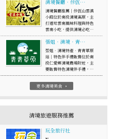
清境餐廳‧佧佤…
清境餐廳推薦｜佧佤山雲滇
小館位於南投清境高原，主
打道地雲南風味料理與特色
雲南小吃，提供清境必吃…
張姐‧清境‧青…
張姐‧清境特產‧青青草原
站│特色伴手禮販售位於南
投仁愛鄉清境農場附近，主
要販售特色清境伴手禮，…
更多清境美食
arrow_right
清境旅遊服務推薦
玩全旅行社