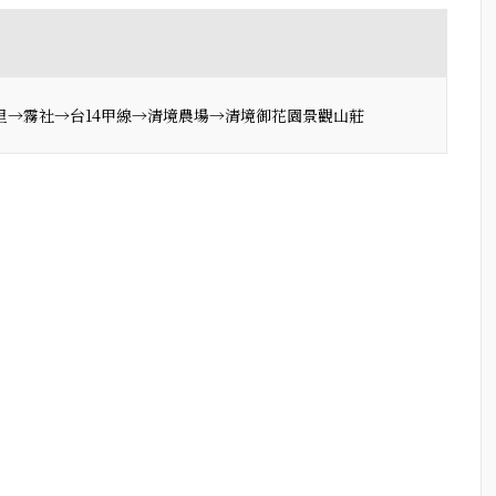
埔里→霧社→台14甲線→清境農場→清境御花園景觀山莊