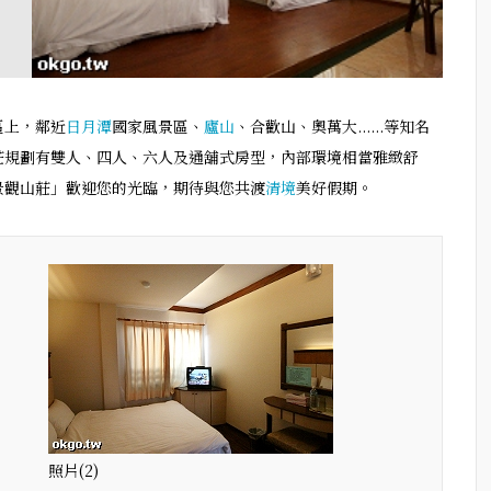
區上，鄰近
日月潭
國家風景區、
廬山
、合歡山、奧萬大......等知名
莊規劃有雙人、四人、六人及通舖式房型，內部環境相當雅緻舒
景觀山莊」歡迎您的光臨，期待與您共渡
清境
美好假期。
照片(2)