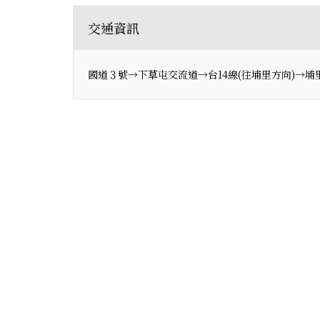
交通資訊
國道３號→下草屯交流道→台14線(往埔里方向)→