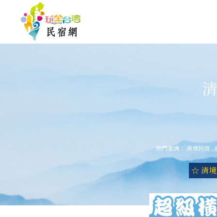
清
熱門查詢：
清境民宿
,
☆ 清