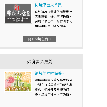
清境果色天香民…
位於清境風景線的清境果色
天香民宿，提供清境民宿、
清境平價住宿，另有四季高
山蔬果販售、宅配服務
更多清境住宿
arrow_right
清境美食推薦
清境羊咩咩保養…
清境羊咩咩保養品專賣店是
一間主打綿羊系列的產品專
賣店，從臉部及身體的保
養，以及羊乳片、羊奶糖、
…