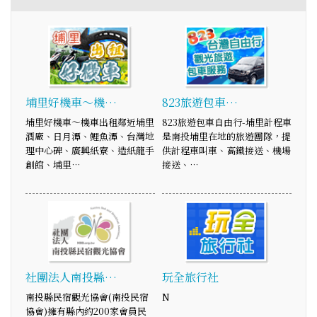
埔里好機車～機…
823旅遊包車…
埔里好機車～機車出租鄰近埔里
823旅遊包車自由行-埔里計程車
酒廠、日月潭、鯉魚潭、台灣地
是南投埔里在地的旅遊團隊，提
理中心碑、廣興紙寮、造紙龍手
供計程車叫車、高鐵接送、機場
創館、埔里…
接送、…
社團法人南投縣…
玩全旅行社
南投縣民宿觀光協會(南投民宿
N
協會)擁有縣內約200家會員民