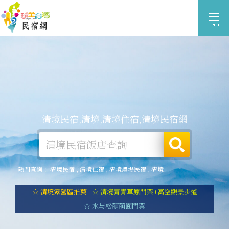
清境民宿,清境,清境住宿,清境民宿網
熱門查詢：
清境民宿
,
清境住宿
,
清境農場民宿
,
清境
☆ 清境露營區推薦
☆ 清境青青草原門票+高空觀景步道
☆ 水与松萌萌園門票