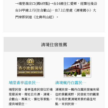
→埔里端出口(國6終點)→台14線往仁愛鄉，經霧社後沿
台14甲線上行(往合歡山)，在7.1公里處《清境國小》大
門旁即到達《比佛利山莊》。
清境住宿推薦
埔里香亭溫泉民…
清境楓丹白露民…
埔里民宿‧香亭溫泉民宿位於埔
清境民宿～楓丹白露民宿擁有絕
里眉溪旁，鄰近日月潭、清境、
佳的景觀視野，民宿前方的觀景
合歡山、奧萬大、霧社等景點，
平台是欣賞清境美景的最佳地
提供埔里住…
點，來到民宿…