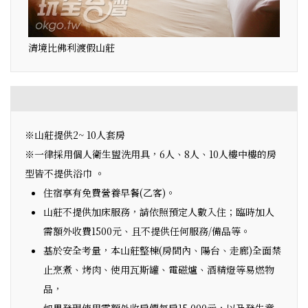
清境比佛利渡假山莊
※山莊提供2~ 10人套房
※一律採用個人衛生盥洗用具，6人、8人、10人樓中樓的房
型皆不提供浴巾 。
住宿享有免費營養早餐(乙客)。
山莊不提供加床服務，請依照預定人數入住；臨時加人
需額外收費1500元、且不提供任何服務/備品等。
基於安全考量，本山莊整棟(房間內、陽台、走廊)全面禁
止烹煮、烤肉、使用瓦斯罐、電磁爐、酒精燈等易燃物
品，
如果發現使用需額外收房價每房15,000元，以及發生意