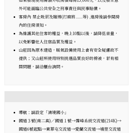
外可能面臨公共安全之刑事責任與民事賠償。
客房內 禁止吸菸及賭博(打麻將......等) ,進房後請參閱房
內的住房須知。
為維護其他住客的權益，晚上10點以後，請降低音量，
以免影響他人住宿品質及權益。
山莊因為原木建造，暖氣設備使用上會有安全疑慮故不
提供；又山莊所使用特別挑選品質良好的棉被，若有相
關問題，請洽櫃台詢問。
導航：請設定「清境國小」
國道３號(南二高)／國道１號→霧峰系統交流道(214K)→
國道6號起點→東草屯交流道→愛蘭交流道→埔里交流道