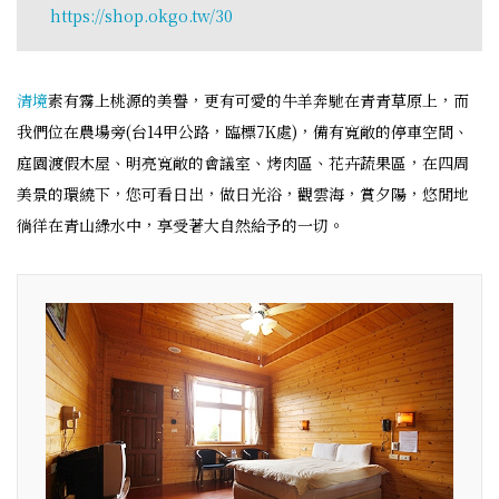
https://shop.okgo.tw/30
清境
素有霧上桃源的美譽，更有可愛的牛羊奔馳在青青草原上，而
我們位在農場旁(台14甲公路，臨標7K處)，備有寬敞的停車空間、
庭園渡假木屋、明亮寬敞的會議室、烤肉區、花卉蔬果區，在四周
美景的環繞下，您可看日出，做日光浴，觀雲海，賞夕陽，悠閒地
徜徉在青山綠水中，享受著大自然給予的一切。