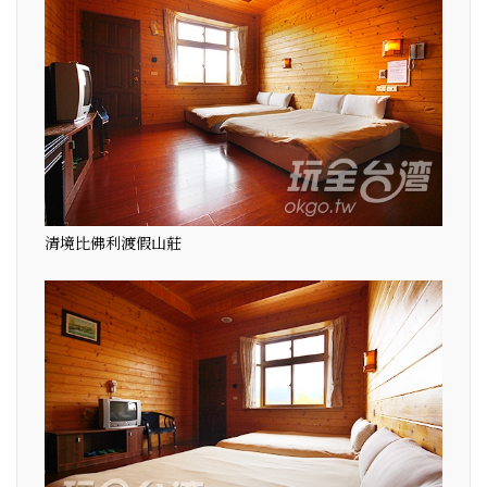
清境比佛利渡假山莊