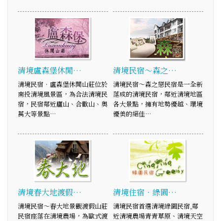
清境盧森堡休閒…
清境民宿～森之…
清境民宿‧盧森堡休閒山莊位於
清境民宿～森之戀民宿是一全新
南投清境風景區，為合法清境民
落成的清境民宿，鄰近清境地區
宿，民宿鄰近廬山、合歡山、奧
各大景點，擁有地勢優越、環境
萬大等景點…
優美的絕佳…
清境春大地渡假…
清境住宿‧綠園…
清境民宿～春大地景觀渡假山莊
清境民宿首選清境綠園民宿,鄰
民宿座落在清境農場，為歐式渡
近清境農場青青草原、清境天空