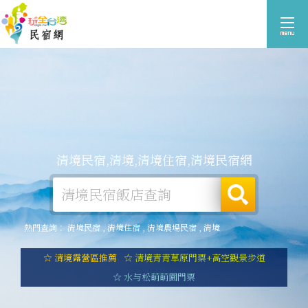
清境民宿,清境,清境住宿,清境民宿網
熱門查詢：
清境民宿
,
清境住宿
,
清境農場民宿
,
清境
☆ 清境露營區推薦
☆ 清境青青草原門票+高空觀景步道
☆ 水与松萌萌園門票