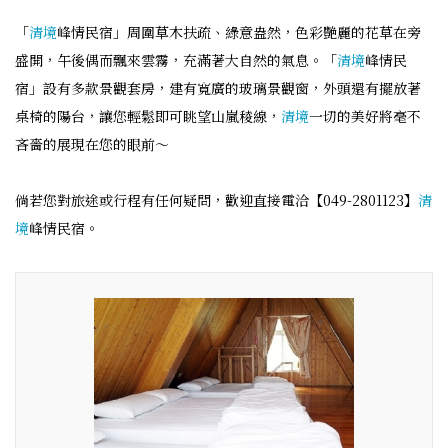
「
清境
峰情民宿」周圍草木扶疏、綠意盎然，色彩艷麗的花草在旁
盛開，午後偶而飄來雲霧，充滿著大自然的氣息。「
清境
峰情民
宿」設有多款景觀套房，建有寬廣的玻璃景觀窗，外頭還有擺放著
桌椅的陽台，讓您輕鬆即可眺望山嵐稜線，
清境
一切的美好將毫不
吝嗇的展現在您的眼前～
倘若您對旅途或行程有任何疑問，歡迎直接電洽【049-2801123】
清
境
峰情民宿。