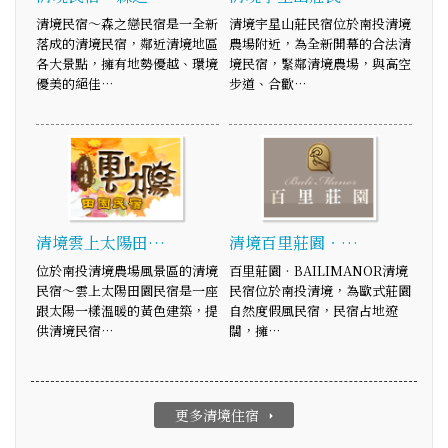
清境民宿～森之戀民宿是一全新
清境宇星山莊民宿位於南投清境
落成的清境民宿，鄰近清境地區
農場附近，為全新開幕的合法清
各大景點，擁有地勢優越、環境
境民宿，緊鄰清境農場，與高空
優美的絕佳…
步道、合歡…
清境雲上太陽田…
清境百里莊園‧…
位於南投清境農場風景區的清境
百里莊園‧BAILIMANOR清境
民宿～雲上太陽田園民宿是一座
民宿位於南投清境，為歐式莊園
跟太陽一樣溫暖的黃色建築，提
自然度假風民宿，民宿占地遼
供清境民宿…
闊，擁…
更多清境住宿
arrow_right