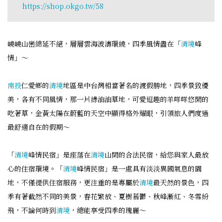
https://shop.okgo.tw/58
嶢嶢山巒綿延不絕，層層雲海波濤環繞，四季風情盡在「
清境
峰
情」～
南投
仁愛鄉的
清境
地區是中台灣相當著名的渡假勝地，四季景致優
美，各有不同風情，那一片綠油油草地，可愛逗趣的羊咩咩悠閒的
吃著草，金黃太陽在蔚藍的天空中顯得格外耀眼，引領旅人們度過
最舒適自在的假期～
「
清境
峰情民宿」是座落在
清境
山間的合法民宿，給您與家人最放
心的住宿環境。「
清境
峰情民宿」是一處具有淡淡異國氣息的園
地，不僅提供住宿服務，更注重的是專屬於
清境
最天然的景色，四
季有著截然不同的美景，春花繁放、夏樹蓊鬱、秋峰漸紅、冬雪紛
飛，不論何時到
清境
，總能享受四季的瑰麗～