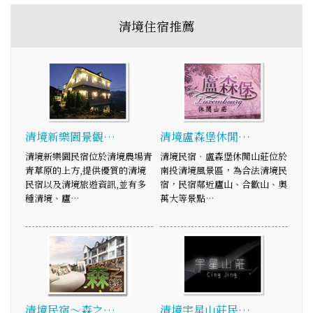
清境住宿推薦
清境新樂園景觀…
清境盧森堡休閒…
清境新樂園民宿位於清境農場青
清境民宿‧盧森堡休閒山莊位於
青草原的上方,提供優質的清境
南投清境風景區，為合法清境民
民宿以及清境旅遊資訊,並有多
宿，民宿鄰近廬山、合歡山、奧
種清境、廬…
萬大等景點…
清境民宿～森之…
清境宇星山莊民…