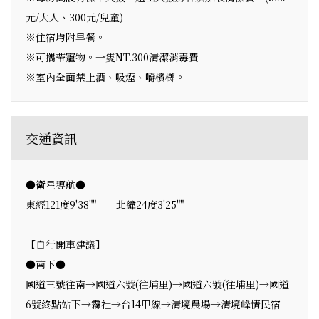
元/大人、300元/兒童)
※住宿均附早餐。
※可攜帶寵物。一隻NT.300清潔消毒費
※室內全面禁止酒、吸煙、嚼檳榔。
交通資訊
●衛星導航●
東經121度9'38"" 北緯24度3'25""
【自行開車建議】
●南下●
國道三號往南→國道六號(往埔里)→國道六號(往埔里)→國道
6號終點站下→霧社→台14甲線→清境農場→清境峰情民宿