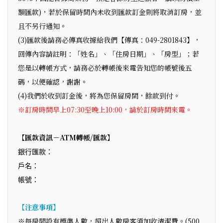
額匯款)，若於保留時間內未收到匯款訂金則將取消訂房，並
且不另行通知。
(3)匯款後請務必傳真收據給我們【傳真：049-2801843】，
回傳內容請註明：「姓名」、「住房日期」、「房型」；若
您是以轉帳方式，請務必於轉帳後來電告知您的帳號後五
碼，以便確認，謝謝。
(4)我們於收到訂金後，將為您保留房間，餘款到付。
※訂房時間早上07:30至晚上10:00，請於訂房時間來電。
【匯款資訊－ATM轉帳/匯款】
銀行匯款：
戶名
：
帳號
：
【注意事項】
※每房間設有標準人數，超出人數房客須加收清潔費。(500